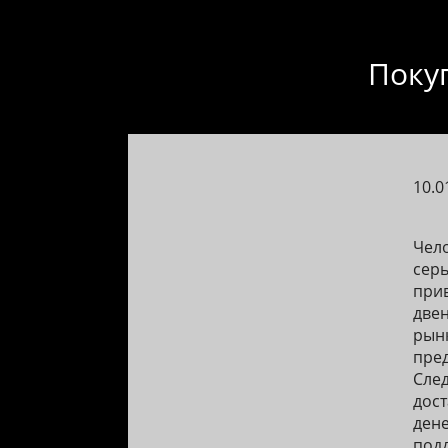
Поку
10.0
Чел
серь
при
двен
рынк
пред
Сле
дост
дене
подд