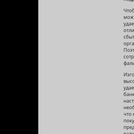
Что
мож
уда
отли
сбыт
орга
Поэ
сотр
фал
Изг
выс
удае
банк
наст
необ
что 
поку
пре
валю